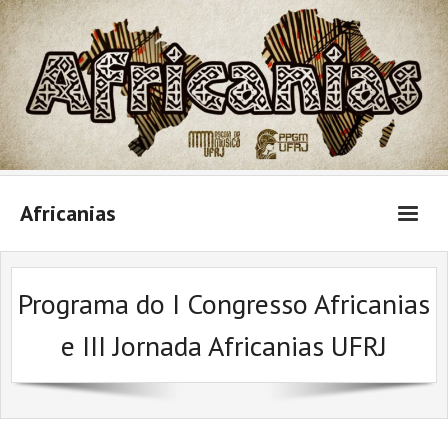
Skip
to
content
Africanias
Programa do I Congresso Africanias
e III Jornada Africanias UFRJ