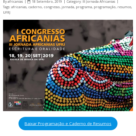
By
africanias
18 Setembro, 2019
Category:
III Jornada Africanias
Tags:
africanias
,
caderno
,
congresso
,
jornada
,
programa
,
programação
,
resumos
,
UFRJ
Baixar Programação e Caderno de Resumos