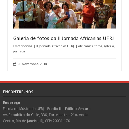
Galeria de fotos da II Jornada Africanias UFRJ
By
africanias
II Jornada Africanias UFRJ
africanias
,
fotos
,
galeria
,
jornada
26 Novembro, 2018
ENCONTRE-NOS
Endereço
Escola de Música da UFRJ – Predio III – Edifício Ventura
Av. República do Chile, 330, Torre Leste – 21o. Andar
Centro, Rio de Janeiro, RJ, CEP: 20031-170