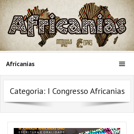
Skip
to
content
Africanias
Categoria:
I Congresso Africanias