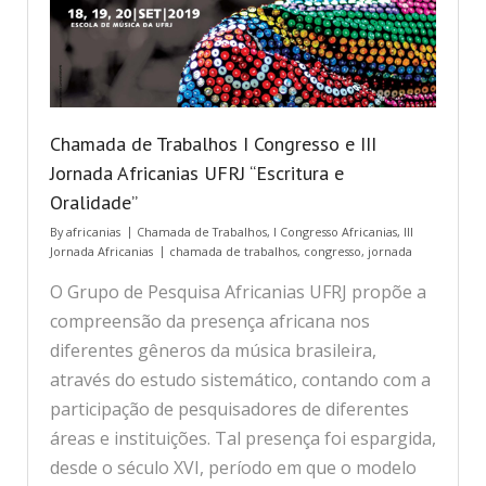
Chamada de Trabalhos I Congresso e III
Jornada Africanias UFRJ “Escritura e
Oralidade”
By
africanias
Chamada de Trabalhos
,
I Congresso Africanias
,
III
Jornada Africanias
chamada de trabalhos
,
congresso
,
jornada
O Grupo de Pesquisa Africanias UFRJ propõe a
compreensão da presença africana nos
diferentes gêneros da música brasileira,
através do estudo sistemático, contando com a
participação de pesquisadores de diferentes
áreas e instituições. Tal presença foi espargida,
desde o século XVI, período em que o modelo