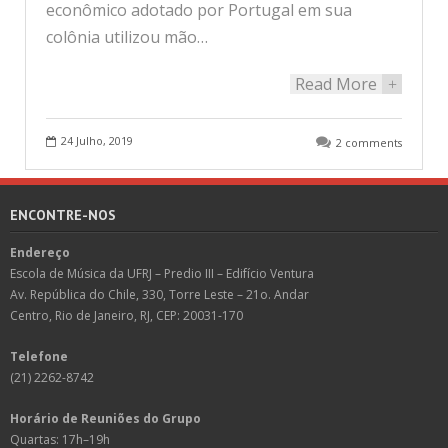
econômico adotado por Portugal em sua
colônia utilizou mão…
Read More
+
24 Julho, 2019
2 comments
ENCONTRE-NOS
Endereço
Escola de Música da UFRJ – Predio III – Edifício Ventura
Av. República do Chile, 330, Torre Leste – 21o. Andar
Centro, Rio de Janeiro, RJ, CEP: 20031-170
Telefone
(21) 2262-8742
Horário de Reuniões do Grupo
Quartas: 17h–19h