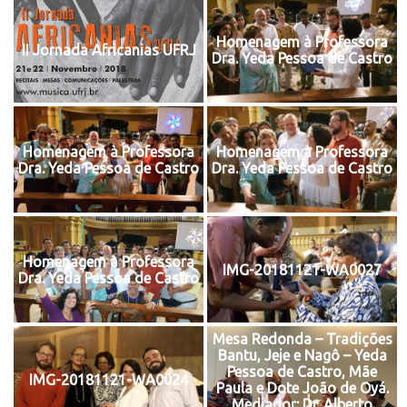
Homenagem à Professora
II Jornada Africanias UFRJ
Dra. Yeda Pessoa de Castro
Homenagem à Professora
Homenagem à Professora
Dra. Yeda Pessoa de Castro
Dra. Yeda Pessoa de Castro
Homenagem à Professora
IMG-20181121-WA0027
Dra. Yeda Pessoa de Castro
Mesa Redonda – Tradições
Bantu, Jeje e Nagô – Yeda
Pessoa de Castro, Mãe
IMG-20181121-WA0024
Paula e Dote João de Oyá.
Mediador: Dr. Alberto