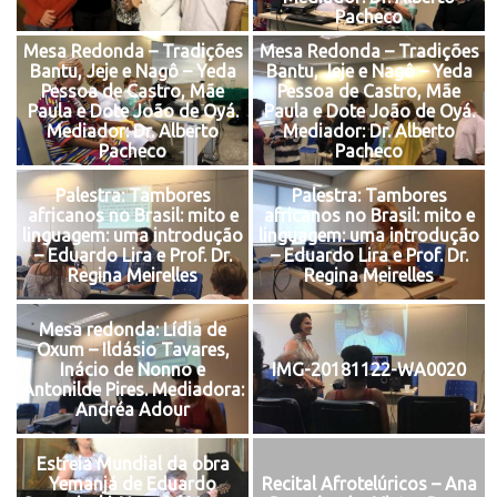
Pacheco
Mesa Redonda – Tradições
Mesa Redonda – Tradições
Bantu, Jeje e Nagô – Yeda
Bantu, Jeje e Nagô – Yeda
Pessoa de Castro, Mãe
Pessoa de Castro, Mãe
Paula e Dote João de Oyá.
Paula e Dote João de Oyá.
Mediador: Dr. Alberto
Mediador: Dr. Alberto
Pacheco
Pacheco
Palestra: Tambores
Palestra: Tambores
africanos no Brasil: mito e
africanos no Brasil: mito e
linguagem: uma introdução
linguagem: uma introdução
– Eduardo Lira e Prof. Dr.
– Eduardo Lira e Prof. Dr.
Regina Meirelles
Regina Meirelles
Mesa redonda: Lídia de
Oxum – Ildásio Tavares,
Inácio de Nonno e
IMG-20181122-WA0020
Antonilde Pires. Mediadora:
Andréa Adour
Estreia Mundial da obra
Yemanjá de Eduardo
Recital Afrotelúricos – Ana