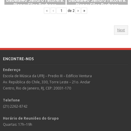
Piano: Silas Barbosa
Piano: Silas Barbosa
«
‹
de
2
›
»
Next
ENCONTRE-NOS
Endereço
Escola de Música da UFRJ – Predio III – Edifício Ventura
Av. República do Chile, 330, Torre Leste – 21o. Andar
Centro, Rio de Janeiro, RJ, CEP: 20031-170
Telefone
(21) 2262-8742
Horário de Reuniões do Grupo
Quartas: 17h–19h