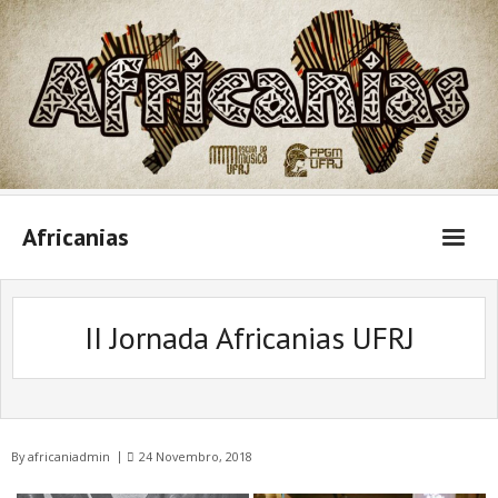
Skip
to
content
Africanias
II Jornada Africanias UFRJ
By
africaniadmin
24 Novembro, 2018