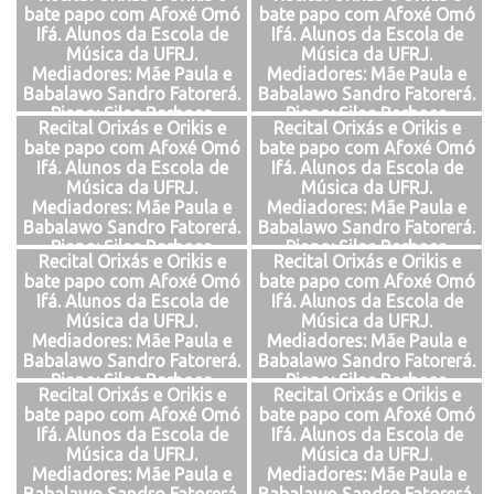
bate papo com Afoxé Omó
bate papo com Afoxé Omó
Ifá. Alunos da Escola de
Ifá. Alunos da Escola de
Música da UFRJ.
Música da UFRJ.
Mediadores: Mãe Paula e
Mediadores: Mãe Paula e
Babalawo Sandro Fatorerá.
Babalawo Sandro Fatorerá.
Piano: Silas Barbosa
Piano: Silas Barbosa
Recital Orixás e Orikis e
Recital Orixás e Orikis e
bate papo com Afoxé Omó
bate papo com Afoxé Omó
Ifá. Alunos da Escola de
Ifá. Alunos da Escola de
Música da UFRJ.
Música da UFRJ.
Mediadores: Mãe Paula e
Mediadores: Mãe Paula e
Babalawo Sandro Fatorerá.
Babalawo Sandro Fatorerá.
Piano: Silas Barbosa
Piano: Silas Barbosa
Recital Orixás e Orikis e
Recital Orixás e Orikis e
bate papo com Afoxé Omó
bate papo com Afoxé Omó
Ifá. Alunos da Escola de
Ifá. Alunos da Escola de
Música da UFRJ.
Música da UFRJ.
Mediadores: Mãe Paula e
Mediadores: Mãe Paula e
Babalawo Sandro Fatorerá.
Babalawo Sandro Fatorerá.
Piano: Silas Barbosa
Piano: Silas Barbosa
Recital Orixás e Orikis e
Recital Orixás e Orikis e
bate papo com Afoxé Omó
bate papo com Afoxé Omó
Ifá. Alunos da Escola de
Ifá. Alunos da Escola de
Música da UFRJ.
Música da UFRJ.
Mediadores: Mãe Paula e
Mediadores: Mãe Paula e
Babalawo Sandro Fatorerá.
Babalawo Sandro Fatorerá.