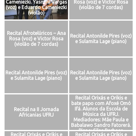
Cameniezki. Yasmini Vargas
Rosa (voz) e Victor Rosa
(voz) e Eduardo Cameniezki
(violão de 7 cordas)
(violão)
Recital Afrotelúricos – Ana
Recital Antonilde Pires (voz)
Rosa (voz) e Victor Rosa
e Sulamita Lage (piano)
(violão de 7 cordas)
Recital Antonilde Pires (voz)
Recital Antonilde Pires (voz)
e Sulamita Lage (piano)
e Sulamita Lage (piano)
Recital Orixás e Orikis e
bate papo com Afoxé Omó
Ifá. Alunos da Escola de
Recital na II Jornada
Música da UFRJ.
Africanias UFRJ
Mediadores: Mãe Paula e
Babalawo Sandro Fatorerá.
Piano: Silas Barbosa
Recital Orixás e Orikis e
Recital Orixás e Orikis e